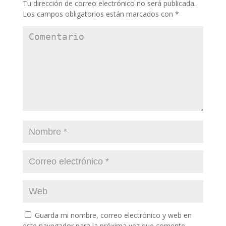
Tu dirección de correo electrónico no será publicada.
v
a
e
v
Los campos obligatorios están marcados con
*
n
e
t
n
a
t
n
a
a
n
n
a
u
n
e
u
v
e
a
v
)
a
)
Guarda mi nombre, correo electrónico y web en
este navegador para la próxima vez que comente.