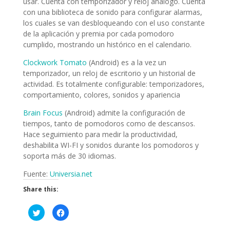
usar. Cuenta con temporizador y reloj análogo. Cuenta
con una biblioteca de sonido para configurar alarmas,
los cuales se van desbloqueando con el uso constante
de la aplicación y premia por cada pomodoro
cumplido, mostrando un histórico en el calendario.
Clockwork Tomato
(Android) es a la vez un
temporizador, un reloj de escritorio y un historial de
actividad. Es totalmente configurable: temporizadores,
comportamiento, colores, sonidos y apariencia
Brain Focus
(Android) admite la configuración de
tiempos, tanto de pomodoros como de descansos.
Hace seguimiento para medir la productividad,
deshabilita WI-FI y sonidos durante los pomodoros y
soporta más de 30 idiomas.
Fuente:
Universia.net
Share this:
H
H
a
a
z
z
c
c