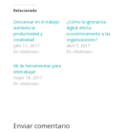
l
l
i
i
c
c
Relacionado
p
p
a
a
r
r
Descansar en el trabajo
¿Cómo la ignorancia
a
a
aumenta la
digital afecta
c
c
o
o
productividad y
económicamente a las
m
m
p
p
creatividad
organizaciones?
a
a
julio 11, 2017
abril 5, 2017
r
r
t
t
En «Noticias»
En «Noticias»
i
i
r
r
e
e
n
n
Kit de herramientas para
T
F
w
a
teletrabajar
i
c
mayo 18, 2017
t
e
t
b
En «Noticias»
e
o
r
o
(
k
S
(
e
S
a
e
b
a
r
b
e
r
e
e
n
e
Enviar comentario
u
n
n
u
a
n