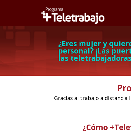
¿Eres mujer y quiere
personal? ¡Las puer
las teletrabajadoras
Pro
Gracias al trabajo a distancia
¿Cómo +Tele