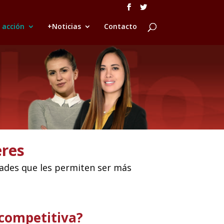
 acción
+Noticias
Contacto
eres
idades que les permiten ser más
competitiva?