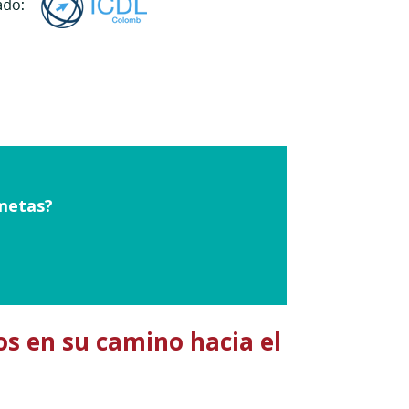
 metas?
s en su camino hacia el